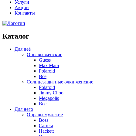
Услуги
Акции
Контакты
Каталог
Для неё
Оправы женские
Guess
Max Mara
Polaroid
Все
Солнцезащитные очки женские
Polaroid
Jimmy Choo
Megapolis
Все
Для него
Оправы мужские
Boss
Carrera
Hackett