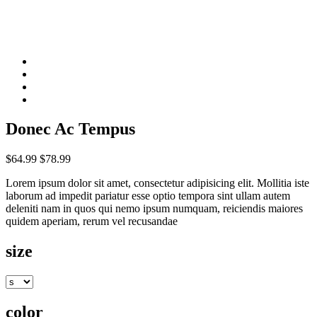
Donec Ac Tempus
$64.99
$78.99
Lorem ipsum dolor sit amet, consectetur adipisicing elit. Mollitia iste
laborum ad impedit pariatur esse optio tempora sint ullam autem
deleniti nam in quos qui nemo ipsum numquam, reiciendis maiores
quidem aperiam, rerum vel recusandae
size
color