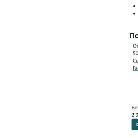
П
Оф
50 
Сво
Г
Be
2 