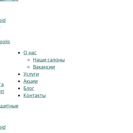
oid
y
olis
О нас
Наши салоны
Вакансии
Услуги
Акции
ra
Блог
tt
Контакты
ащитные
oid