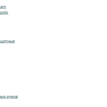
ham
olis
ащитные
ных очков