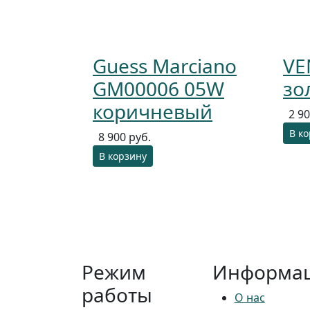
Guess Marciano
VE
GM00006 05W
зо
коричневый
2 90
В к
8 900 руб.
В корзину
Режим
Информа
работы
О нас