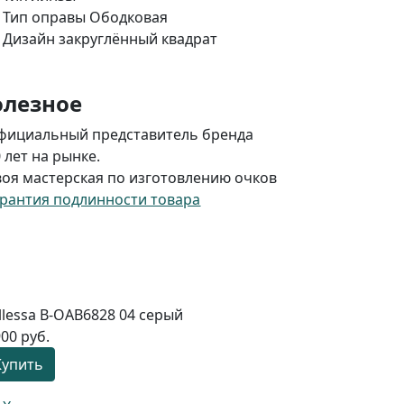
Тип оправы
Ободковая
Дизайн
закруглённый квадрат
олезное
ициальный представитель бренда
лет на рынке.
я мастерская по изготовлению очков
арантия подлинности товара
llessa B-OAB6828 04 серый
900 руб.
Купить