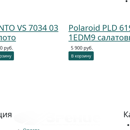
NTO VS 7034 03
Polaroid PLD 61
лото
1EDM9 салато
0 руб.
5 900 руб.
орзину
В корзину
ция
К