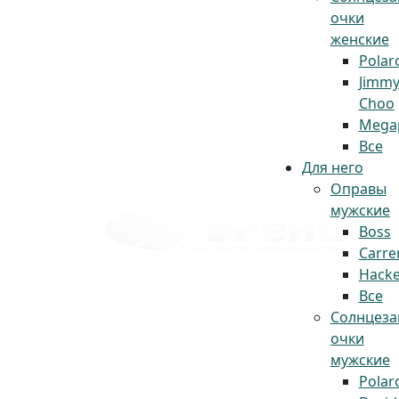
очки
женские
Polar
Jimm
Choo
Megap
Все
Для него
Оправы
мужские
Boss
Carre
Hacke
Все
Солнцез
очки
мужские
Polar