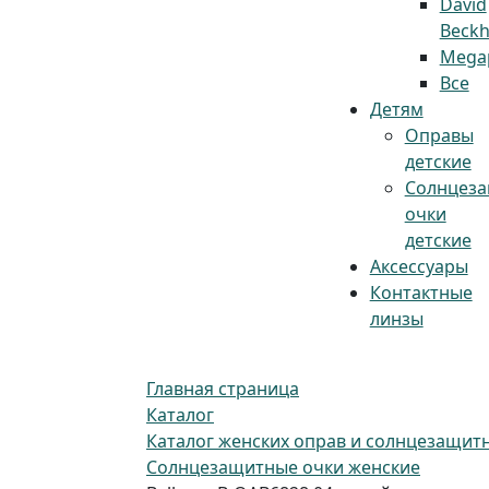
David
Beck
Megap
Все
Детям
Оправы
детские
Солнцез
очки
детские
Аксессуары
Контактные
линзы
Главная страница
Каталог
Каталог женских оправ и солнцезащит
Солнцезащитные очки женские