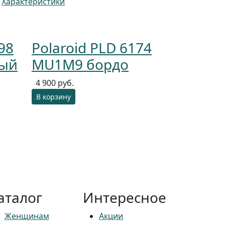
Характеристики
98
Polaroid PLD 6174
вый
MU1M9 бордо
4 900 руб.
В корзину
аталог
Интересное
Женщинам
Акции