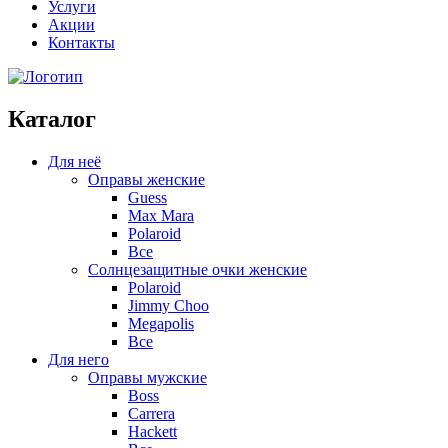
Услуги
Акции
Контакты
Каталог
Для неё
Оправы женские
Guess
Max Mara
Polaroid
Все
Солнцезащитные очки женские
Polaroid
Jimmy Choo
Megapolis
Все
Для него
Оправы мужские
Boss
Carrera
Hackett