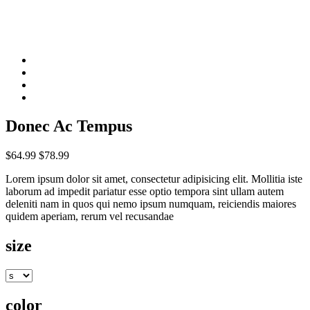
Donec Ac Tempus
$64.99
$78.99
Lorem ipsum dolor sit amet, consectetur adipisicing elit. Mollitia iste
laborum ad impedit pariatur esse optio tempora sint ullam autem
deleniti nam in quos qui nemo ipsum numquam, reiciendis maiores
quidem aperiam, rerum vel recusandae
size
color