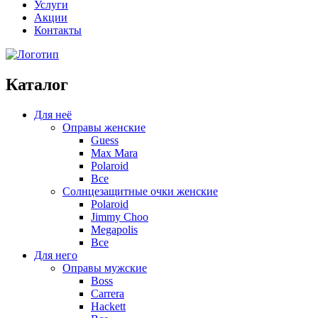
Услуги
Акции
Контакты
Каталог
Для неё
Оправы женские
Guess
Max Mara
Polaroid
Все
Солнцезащитные очки женские
Polaroid
Jimmy Choo
Megapolis
Все
Для него
Оправы мужские
Boss
Carrera
Hackett