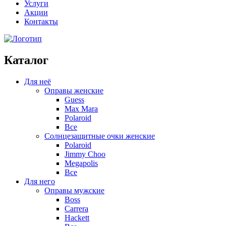
Услуги
Акции
Контакты
Каталог
Для неё
Оправы женские
Guess
Max Mara
Polaroid
Все
Солнцезащитные очки женские
Polaroid
Jimmy Choo
Megapolis
Все
Для него
Оправы мужские
Boss
Carrera
Hackett