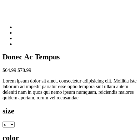
Donec Ac Tempus
$64.99
$78.99
Lorem ipsum dolor sit amet, consectetur adipisicing elit. Mollitia iste
laborum ad impedit pariatur esse optio tempora sint ullam autem
deleniti nam in quos qui nemo ipsum numquam, reiciendis maiores
quidem aperiam, rerum vel recusandae
size
color