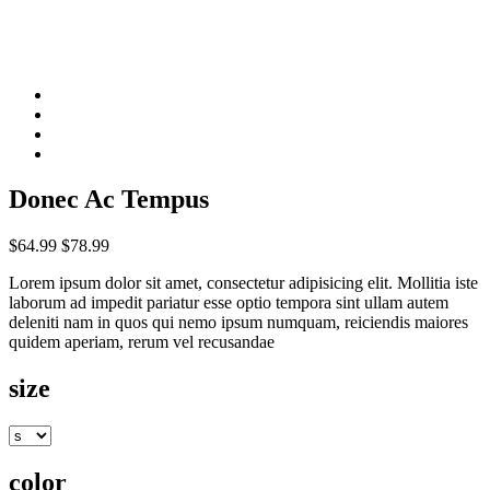
Donec Ac Tempus
$64.99
$78.99
Lorem ipsum dolor sit amet, consectetur adipisicing elit. Mollitia iste
laborum ad impedit pariatur esse optio tempora sint ullam autem
deleniti nam in quos qui nemo ipsum numquam, reiciendis maiores
quidem aperiam, rerum vel recusandae
size
color