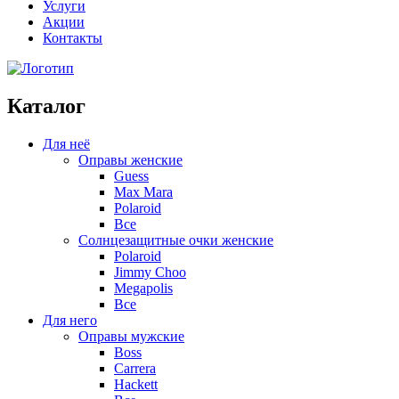
Услуги
Акции
Контакты
Каталог
Для неё
Оправы женские
Guess
Max Mara
Polaroid
Все
Солнцезащитные очки женские
Polaroid
Jimmy Choo
Megapolis
Все
Для него
Оправы мужские
Boss
Carrera
Hackett