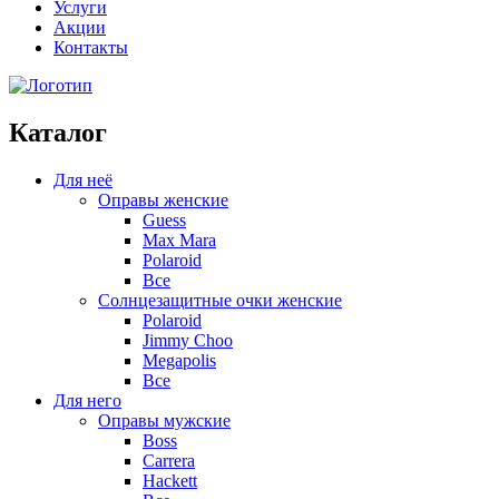
Услуги
Акции
Контакты
Каталог
Для неё
Оправы женские
Guess
Max Mara
Polaroid
Все
Солнцезащитные очки женские
Polaroid
Jimmy Choo
Megapolis
Все
Для него
Оправы мужские
Boss
Carrera
Hackett