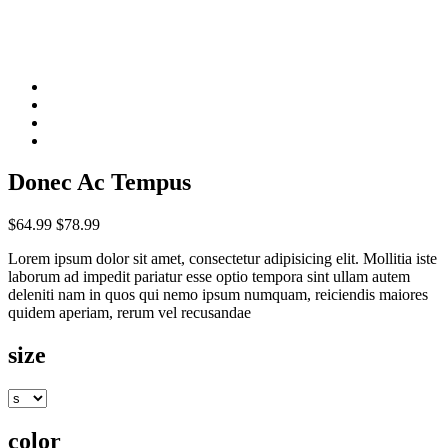
Donec Ac Tempus
$64.99
$78.99
Lorem ipsum dolor sit amet, consectetur adipisicing elit. Mollitia iste
laborum ad impedit pariatur esse optio tempora sint ullam autem
deleniti nam in quos qui nemo ipsum numquam, reiciendis maiores
quidem aperiam, rerum vel recusandae
size
color