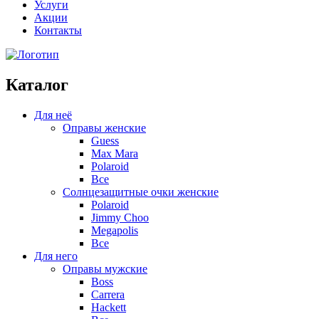
Услуги
Акции
Контакты
Каталог
Для неё
Оправы женские
Guess
Max Mara
Polaroid
Все
Солнцезащитные очки женские
Polaroid
Jimmy Choo
Megapolis
Все
Для него
Оправы мужские
Boss
Carrera
Hackett