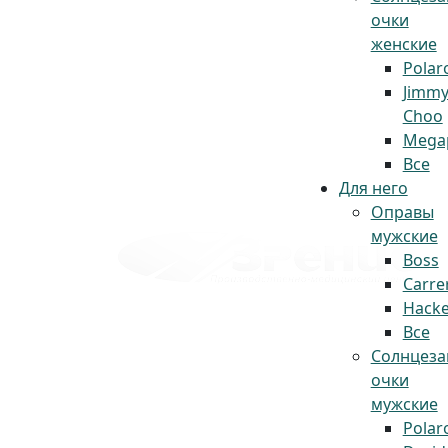
очки
женские
Polar
Jimm
Choo
Megap
Все
Для него
Оправы
мужские
Boss
Carre
Hacke
Все
Солнцез
очки
мужские
Polar