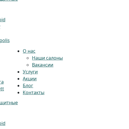
oid
y
olis
О нас
Наши салоны
Вакансии
Услуги
Акции
ra
Блог
tt
Контакты
ащитные
oid