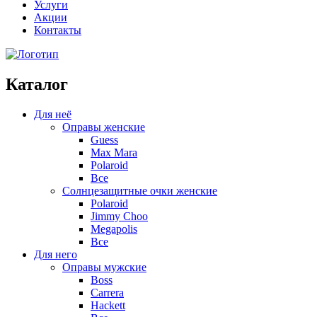
Услуги
Акции
Контакты
Каталог
Для неё
Оправы женские
Guess
Max Mara
Polaroid
Все
Солнцезащитные очки женские
Polaroid
Jimmy Choo
Megapolis
Все
Для него
Оправы мужские
Boss
Carrera
Hackett