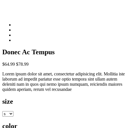
Donec Ac Tempus
$64.99
$78.99
Lorem ipsum dolor sit amet, consectetur adipisicing elit. Mollitia iste
laborum ad impedit pariatur esse optio tempora sint ullam autem
deleniti nam in quos qui nemo ipsum numquam, reiciendis maiores
quidem aperiam, rerum vel recusandae
size
color