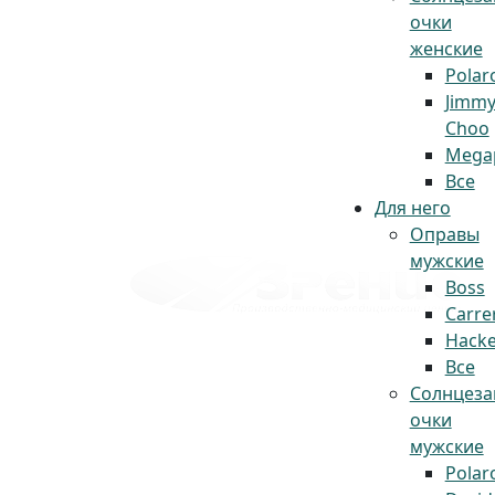
очки
женские
Polar
Jimm
Choo
Megap
Все
Для него
Оправы
мужские
Boss
Carre
Hacke
Все
Солнцез
очки
мужские
Polar