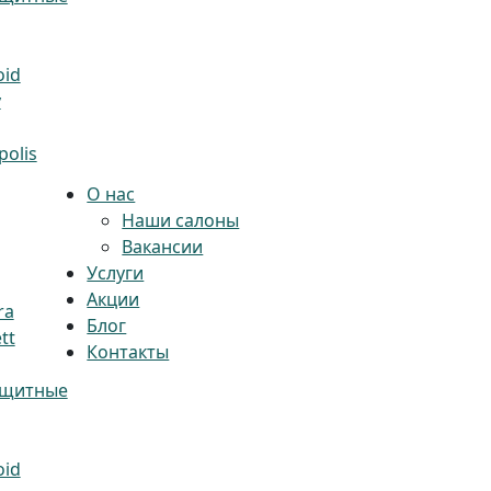
oid
y
olis
О нас
Наши салоны
Вакансии
Услуги
Акции
ra
Блог
tt
Контакты
ащитные
oid