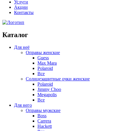
Услуги
Акции
Контакты
Каталог
Для неё
Оправы женские
Guess
Max Mara
Polaroid
Все
Солнцезащитные очки женские
Polaroid
Jimmy Choo
Megapolis
Все
Для него
Оправы мужские
Boss
Carrera
Hackett