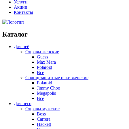
Услуги
Акции
Контакты
Каталог
Для неё
Оправы женские
Guess
Max Mara
Polaroid
Все
Солнцезащитные очки женские
Polaroid
Jimmy Choo
Megapolis
Все
Для него
Оправы мужские
Boss
Carrera
Hackett