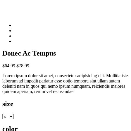
Donec Ac Tempus
$64.99
$78.99
Lorem ipsum dolor sit amet, consectetur adipisicing elit. Mollitia iste
laborum ad impedit pariatur esse optio tempora sint ullam autem
deleniti nam in quos qui nemo ipsum numquam, reiciendis maiores
quidem aperiam, rerum vel recusandae
size
color