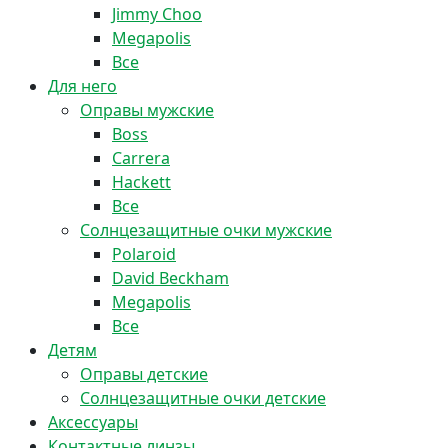
Jimmy Choo
Megapolis
Все
Для него
Оправы мужские
Boss
Carrera
Hackett
Все
Солнцезащитные очки мужские
Polaroid
David Beckham
Megapolis
Все
Детям
Оправы детские
Солнцезащитные очки детские
Аксессуары
Контактные линзы