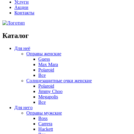
Услуги
Акции
Контакты
Каталог
Для неё
Оправы женские
Guess
Max Mara
Polaroid
Все
Солнцезащитные очки женские
Polaroid
Jimmy Choo
Megapolis
Все
Для него
Оправы мужские
Boss
Carrera
Hackett