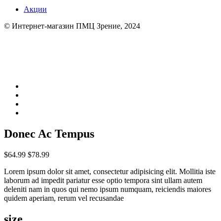
Акции
© Интернет-магазин ПМЦ Зрение, 2024
Donec Ac Tempus
$64.99
$78.99
Lorem ipsum dolor sit amet, consectetur adipisicing elit. Mollitia iste
laborum ad impedit pariatur esse optio tempora sint ullam autem
deleniti nam in quos qui nemo ipsum numquam, reiciendis maiores
quidem aperiam, rerum vel recusandae
size