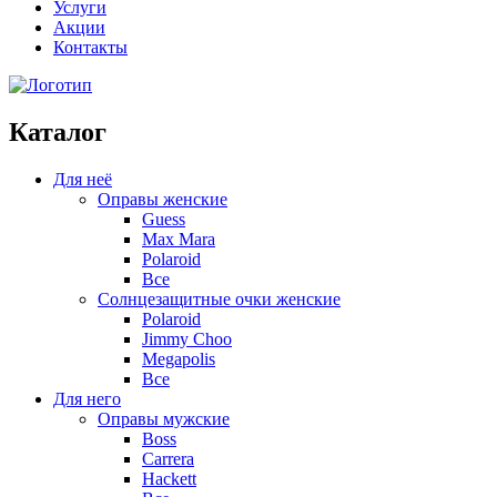
Услуги
Акции
Контакты
Каталог
Для неё
Оправы женские
Guess
Max Mara
Polaroid
Все
Солнцезащитные очки женские
Polaroid
Jimmy Choo
Megapolis
Все
Для него
Оправы мужские
Boss
Carrera
Hackett